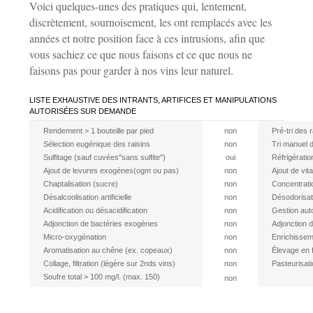
Voici quelques-unes des pratiques qui, lentement,
discrètement, sournoisement, les ont remplacés avec les
années et notre position face à ces intrusions, afin que
vous sachiez ce que nous faisons et ce que nous ne
faisons pas pour garder à nos vins leur naturel.
LISTE EXHAUSTIVE DES INTRANTS, ARTIFICES ET MANIPULATIONS
AUTORISÉES SUR DEMANDE
Rendement > 1 bouteille par pied
non
Pré-tri des r
Sélection eugénique des raisins
non
Tri manuel d
Sulfitage (sauf cuvées"sans sulfite")
oui
Réfrigération
Ajout de levures exogènes(ogm ou pas)
non
Ajout de vit
Chaptalisation (sucre)
non
Concentration
Désalcoolisation artificielle
non
Désodorisat
Acidification ou désacidification
non
Gestion aut
Adjonction de bactéries exogènes
non
Adjonction 
Micro-oxygénation
non
Enrichissem
Aromatisation au chêne (ex. copeaux)
non
Élevage en 
Collage, filtration (légère sur 2nds vins)
non
Pasteurisatio
Soufre total > 100 mg/l. (max. 150)
non