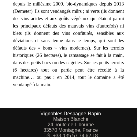
depuis le millésime 2009,
bio-dynamiques depuis 2013
(Demeter).
Ils sont
vendangés mûrs ; ni verts (ils donnent
des vins acides et aux goûts végétaux qui étaient parmi
les principaux défauts des mauvais vins d'autrefois) ni
blets (ils donnent des vins confiturés, sensibles aux
déviations et sans tenue dans le temps, qui sont les
défauts des « bons » vins modernes).
S
ur les terroirs
historiques (26 hectares),
l
e
ramassage se fait à la main,
dans des petits bacs ou
des
cagettes.
S
ur les
petits terroirs
(6 hectares)
tout ou partie peut être récolté à la
machine… ou pas : e
n 2014, tout
le domaine a été
vendangé
à la main.
Vignobles Despagne-Rapin
Maison Blanche
24, route de Libourne
33570 Montagne, France
Tél. +33 (0)5 57 74 62 18